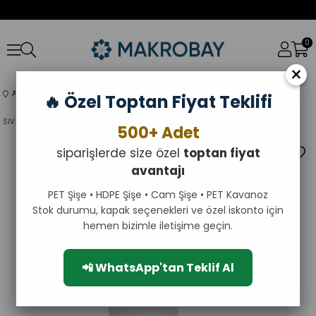
0
×
Anasayfa
Şişeler
ŞİŞELER
Polietilen (HDPE) Şişeler
Pompalı Şişeler
🔥 Özel Toptan Fiyat Teklifi
SIVI SABUN POMPALI 60ML BOŞ POLİETİLEN ŞİŞE
500+ Adet
siparişlerde size özel
toptan fiyat
avantajı
PET Şişe • HDPE Şişe • Cam Şişe • PET Kavanoz
Stok durumu, kapak seçenekleri ve özel iskonto için
hemen bizimle iletişime geçin.
📲 WhatsApp'tan Teklif Al