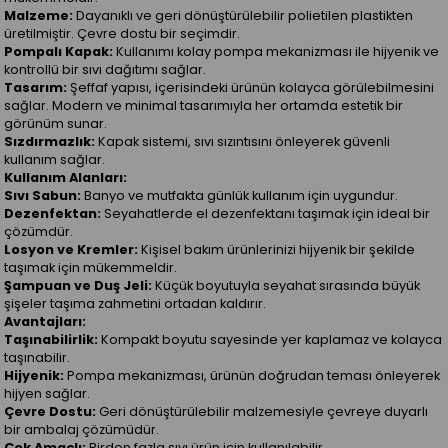
Malzeme:
Dayanıklı ve geri dönüştürülebilir polietilen plastikten
üretilmiştir. Çevre dostu bir seçimdir.
Pompalı Kapak:
Kullanımı kolay pompa mekanizması ile hijyenik ve
kontrollü bir sıvı dağıtımı sağlar.
Tasarım:
Şeffaf yapısı, içerisindeki ürünün kolayca görülebilmesini
sağlar. Modern ve minimal tasarımıyla her ortamda estetik bir
görünüm sunar.
Sızdırmazlık:
Kapak sistemi, sıvı sızıntısını önleyerek güvenli
kullanım sağlar.
Kullanım Alanları:
Sıvı Sabun:
Banyo ve mutfakta günlük kullanım için uygundur.
Dezenfektan:
Seyahatlerde el dezenfektanı taşımak için ideal bir
çözümdür.
Losyon ve Kremler:
Kişisel bakım ürünlerinizi hijyenik bir şekilde
taşımak için mükemmeldir.
Şampuan ve Duş Jeli:
Küçük boyutuyla seyahat sırasında büyük
şişeler taşıma zahmetini ortadan kaldırır.
Avantajları:
Taşınabilirlik:
Kompakt boyutu sayesinde yer kaplamaz ve kolayca
taşınabilir.
Hijyenik:
Pompa mekanizması, ürünün doğrudan teması önleyerek
hijyen sağlar.
Çevre Dostu:
Geri dönüştürülebilir malzemesiyle çevreye duyarlı
bir ambalaj çözümüdür.
Çok Amaçlı:
Birden fazla sıvı ürün için kullanılabilir.