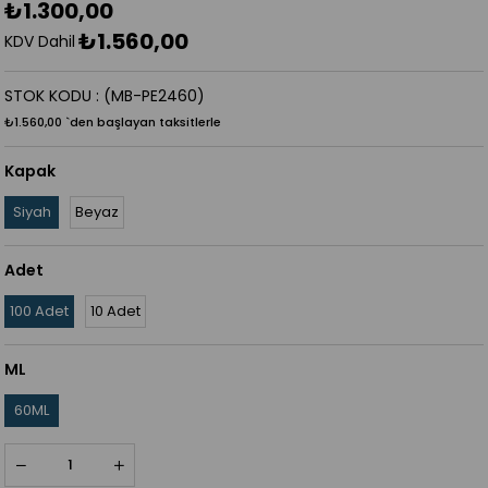
₺1.300,00
₺1.560,00
KDV Dahil
STOK KODU
(MB-PE2460)
₺1.560,00
`den başlayan taksitlerle
Kapak
Siyah
Beyaz
Adet
100 Adet
10 Adet
ML
60ML