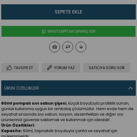
WHATSAPPTAN SİPARİŞ VER
TAVSIYE ET
YORUM YAZ
SATICIYA SORU SOR
ÜRÜN ÖZELLIKLERI
60ml pompalı sıvı sabun şişesi
, küçük boyutuyla pratiklik sunan,
günlük kullanıma uygun bir ambalaj çözümüdür. Hem evde hem de
seyahat sırasında sıvı sabun, losyon, dezenfektan ve diğer sıvı
ürünlerinizi güvenle saklamak ve kullanmak için idealdir.
Ürün Özellikleri:
Kapasite:
60ml, taşınabilir boyutuyla çanta ve seyahat için
mükemmeldir.