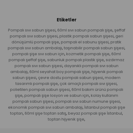
Etiketler
Pompalı sıvı sabun şişesi
60ml sıvı sabun pompalı şişe
şeffaf
,
,
pompalı sıvı sabun şişesi
plastik pompalı sabun şişesi
geri
,
,
dönüşümlü pompalı şişe
pompalı el sabunu şişesi
pratik
,
,
pompalı sıvı sabun ambalajı
taşınabilir pompalı sabun şişesi
,
,
pompalı şişe sıvı sabun için
kozmetik pompalı şişe
60ml
,
,
pompalı şeffaf şişe
sabunluk pompalı plastik şişe
sızdırmaz
,
,
pompalı sıvı sabun şişesi
dayanıklı pompalı sıvı sabun
,
ambalajı
60ml seyahat boy pompalı şişe
hijyenik pompalı
,
,
sabun şişesi
çevre dostu pompalı sabun şişesi
modern
,
,
tasarımlı pompalı şişe
çok amaçlı pompalı sıvı şişesi
,
,
polietilen pompalı sabun şişesi
60ml bakım ürünü pompalı
,
şişe
pompalı şişe losyon ve sabun için
kolay kullanım
,
,
pompalı sabun şişesi
pompalı sıvı sabun numune şişesi
,
,
ekonomik pompalı sıvı sabun ambalajı
İstanbul pompalı şişe
,
toptan
60ml şişe toptan satış
beyaz pompalı şişe İstanbul
,
,
,
toptan hijyenik şişe
,