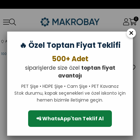
0
×
Anasayfa
Şişeler
ŞİŞELER
PET ŞİŞELER
🔥 Özel Toptan Fiyat Teklifi
100 ml Sıvı Sabun Pompalı Silindir PET Şişe – Siyah/Beyaz Boş Toptan
500+ Adet
siparişlerde size özel
toptan fiyat
avantajı
PET Şişe • HDPE Şişe • Cam Şişe • PET Kavanoz
Stok durumu, kapak seçenekleri ve özel iskonto için
hemen bizimle iletişime geçin.
📲 WhatsApp'tan Teklif Al