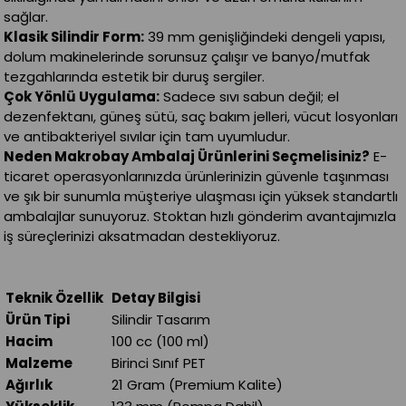
sağlar.
Klasik Silindir Form:
39 mm genişliğindeki dengeli yapısı,
dolum makinelerinde sorunsuz çalışır ve banyo/mutfak
tezgahlarında estetik bir duruş sergiler.
Çok Yönlü Uygulama:
Sadece sıvı sabun değil; el
dezenfektanı, güneş sütü, saç bakım jelleri, vücut losyonları
ve antibakteriyel sıvılar için tam uyumludur.
Neden Makrobay Ambalaj Ürünlerini Seçmelisiniz?
E-
ticaret operasyonlarınızda ürünlerinizin güvenle taşınması
ve şık bir sunumla müşteriye ulaşması için yüksek standartlı
ambalajlar sunuyoruz. Stoktan hızlı gönderim avantajımızla
iş süreçlerinizi aksatmadan destekliyoruz.
Teknik Özellik
Detay Bilgisi
Ürün Tipi
Silindir Tasarım
Hacim
100 cc (100 ml)
Malzeme
Birinci Sınıf PET
Ağırlık
21 Gram (Premium Kalite)