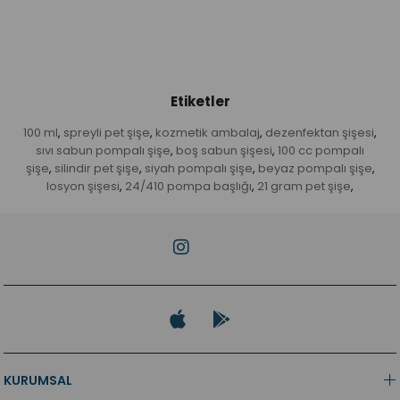
Etiketler
100 ml
spreyli pet şişe
kozmetik ambalaj
dezenfektan şişesi
,
,
,
,
sıvı sabun pompalı şişe
boş sabun şişesi
100 cc pompalı
,
,
şişe
silindir pet şişe
siyah pompalı şişe
beyaz pompalı şişe
,
,
,
,
losyon şişesi
24/410 pompa başlığı
21 gram pet şişe
,
,
,
KURUMSAL