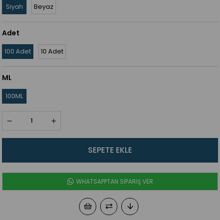
Siyah
Beyaz
Adet
100 Adet
10 Adet
ML
100ML
WHATSAPPTAN SİPARİŞ VER