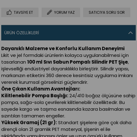
TAVSIYE ET
YORUM YAZ
SATICIYA SORU SOR
ÜRÜN ÖZELLIKLERI
Dayanıklı Malzeme ve Konforlu Kullanım Deneyimi
Likit ve jel formdaki ürünlerin kolayca uygulanabilmesi için
tasarlanan
100 ml Sıvı Sabun Pompalı Silindir PET Şişe
,
işlevselliği endüstriyel dayanıklılıkla birleştirir. Silindir yapısı,
markanızın etiketini 360 derece kesintisiz uygulama imkanı
vererek kurumsal görselinizi güçlendirir.
Öne Çıkan Kullanım Avantajları:
Kilitlenebilir Pompa Başlığı:
24/410 boğaz ölçüsüne sahip
pompa, sağa-sola çevrilerek kilitlenebilir özelliktedir. Bu
sayede kargo ve taşıma esnasında kazara basılmaları ve
sızıntıları tamamen engeller.
Yüksek Gramaj (21 gr):
Standart şişelere göre çok daha
dirençli olan 21 gramlık PET materyal, şişenin el ile
sıkıldığında yamulmasını önler ve uzun ömürlü kullanım