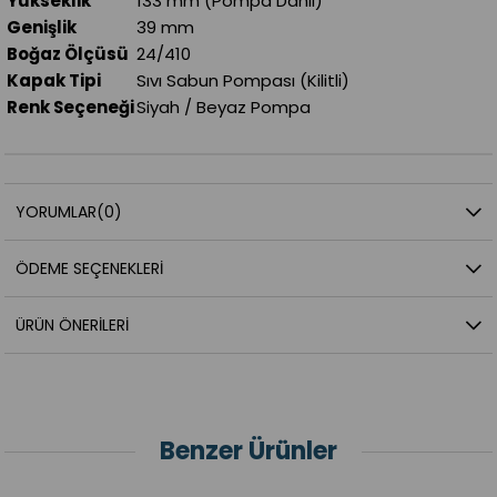
Yükseklik
133 mm (Pompa Dahil)
Genişlik
39 mm
Boğaz Ölçüsü
24/410
Kapak Tipi
Sıvı Sabun Pompası (Kilitli)
Renk Seçeneği
Siyah / Beyaz Pompa
YORUMLAR
(0)
ÖDEME SEÇENEKLERI
ÜRÜN ÖNERILERI
Benzer Ürünler