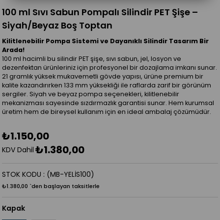
100 ml Sıvı Sabun Pompalı Silindir PET Şişe –
Siyah/Beyaz Boş Toptan
Kilitlenebilir Pompa Sistemi ve Dayanıklı Silindir Tasarım Bir
Arada!
100 ml hacimli bu silindir PET şişe, sıvı sabun, jel, losyon ve
dezenfektan ürünleriniz için profesyonel bir dozajlama imkanı sunar.
21 gramlık yüksek mukavemetli gövde yapısı, ürüne premium bir
kalite kazandırırken 133 mm yüksekliği ile raflarda zarif bir görünüm
sergiler. Siyah ve beyaz pompa seçenekleri, kilitlenebilir
mekanizması sayesinde sızdırmazlık garantisi sunar. Hem kurumsal
üretim hem de bireysel kullanım için en ideal ambalaj çözümüdür.
₺1.150,00
₺1.380,00
KDV Dahil
STOK KODU
(MB-YELİS100)
₺1.380,00
`den başlayan taksitlerle
Kapak