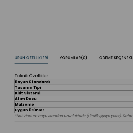
ÜRÜN ÖZELLIKLERI
YORUMLAR
(0)
ÖDEME SEÇENEKL
Teknik Özellikler
Boyun Standardı
Tasarım Tipi
Kilit Sistemi
Atım Dozu
Malzeme
Uygun Ürünler
*Not: Hortum boyu standart uzunluktadır (Litrelik şişeye yeter). Daha