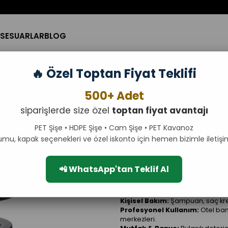
SESUARLAR
BLOG
🔥 Özel Toptan Fiyat Teklifi
GA SIVI SABUN POMPASI
500+ Adet
MB-28 KARGA SIVI SAB
siparişlerde size özel
toptan fiyat avantajı
MB-28 Karga (Gaga) Model P
için tasarlanmış, estetik ve fonk
PET Şişe • HDPE Şişe • Cam Şişe • PET Kavanoz
kullanılan
28/410 boyun standa
umu, kapak seçenekleri ve özel iskonto için hemen bizimle iletişi
neredeyse tamamıyla uyumludu
Zarif, uzun ve kavisli "Gaga" tasa
kenarına damlatma sorununu orta
📲 WhatsApp'tan Teklif Al
ve modern durur.
"Twist Lock" (
kargo sırasında başlığı kilitleyere
İdeal Kullanım Alanları
Kişisel Bakım:
Şampuan, saç kremi
Profesyonel Kullanım:
Otel bany
merkezleri.