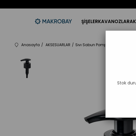
ŞİŞELER
KAVANOZLAR
AK
Anasayfa
AKSESUARLAR
Sıvı Sabun Pompası
MB-28 KAR
Stok dur