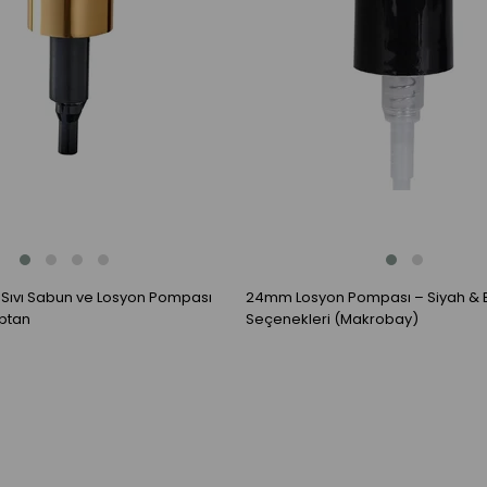
e Sıvı Sabun ve Losyon Pompası
24mm Losyon Pompası – Siyah & 
optan
Seçenekleri (Makrobay)