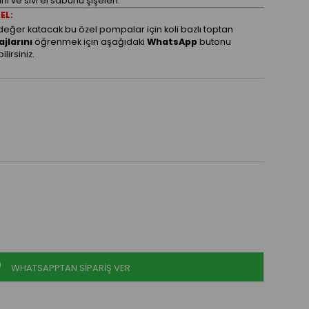
ı ve sıvı el sabunu şişeleri.
EL:
 değer katacak bu özel pompalar için koli bazlı toptan
jlarını
öğrenmek için aşağıdaki
WhatsApp
butonu
lirsiniz.
WHATSAPPTAN SİPARİŞ VER