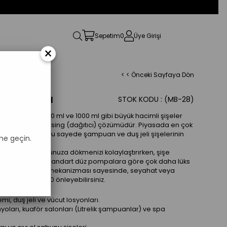
Sepetim
0
Üye Girişi
×
< < Önceki Sayfaya Dön
UN POMPASI
STOK KODU
(MB-28)
ompa
; 500 ml, 750 ml ve 1000 ml gibi büyük hacimli şişeler
siyonel bir dispensing (dağıtıcı) çözümüdür. Piyasada en çok
rdına
sahiptir, bu sayede şampuan ve duş jeli şişelerinin
me geçin.
r.
rımı, ürünü avucunuza dökmenizi kolaylaştırırken, şişe
dan kaldırır. Standart düz pompalara göre çok daha lüks
Çevir-Kilitle)
mekanizması sayesinde, seyahat veya
k sızdırmayı %100 önleyebilirsiniz.
, duş jeli ve vücut losyonları.
oları, kuaför salonları (Litrelik şampuanlar) ve spa