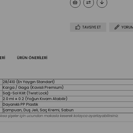
TAVSIYE ET
YORUM
ERI
ÜRÜN ÖNERILERI
28/410 (En Yaygın Standart)
Karga / Gaga (Kavisli Premium)
Sağ-Sol Kilit (Twist Lock)
2.0 ml ± 0.2 (Yoğun Kıvam Atabilir)
Dayanıklı PP Plastik
Şampuan, Duş Jeli, Saç Kremi, Sabun
 kısa şişeler için ucundan makasla keserek kolayca ayarlayabilirsiniz.