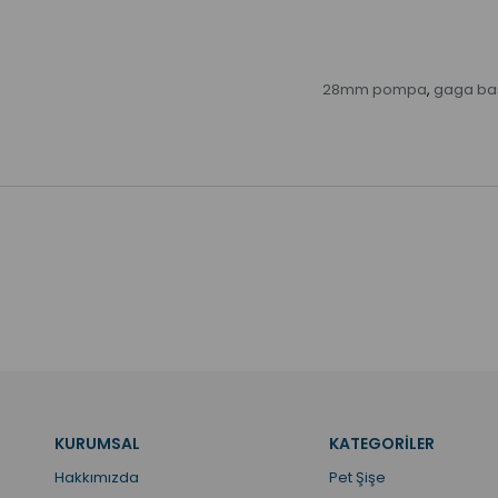
28mm pompa
gaga baş
,
KURUMSAL
KATEGORİLER
Hakkımızda
Pet Şişe