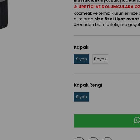
Mutfak & Banyo:
Bulaşık deterjan
⚠️ ÜRETİCİ VE DOLUMCULARA ÖZ
Kozmetik ve temizlik ürünlerinize
alımlarda
size özel fiyat avanta
üzerinden bizimle iletişime geçebi
Kapak
Siyah
Beyaz
Kapak Rengi
Siyah