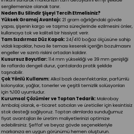
sergilemenize olanak tanır.
Neden Bu Silindir Şişeyi Tercih Etmelisiniz?
Yüksek Gramaj Avantajı:
21 gram ağırlığındaki gövde
yapısı, şişenin kargo ve taşıma süreçlerinde ezilmesini önler,
kullanıcıya tok ve kaliteli bir hissiyat verir.
Tam Sızdırmaz Düz Kapak:
24/410 boğaz ölçüsüne sahip
vidalı kapaklar, hava ile teması keserek içeriğin bozulmasını
engeller ve sızıntı riskini ortadan kaldırır.
Kusursuz Boyutlar:
114 mm yüksekliği ve 39 mm genişliği
ile raflarda dengeli durur, çantalarda pratik şekilde
taşınabilir.
Çok Yönlü Kullanım:
Alkol bazlı dezenfektanlar, parfümlü
kolonyalar, yağlar, tonerler ve çeşitli temizlik solüsyonları
için %100 uyumludur.
Kurumsal Çözümler ve Toptan Tedarik:
Makrobay
Ambalaj olarak, e-ticaret satıcıları ve üreticiler için kesintisiz
stok desteği sağlıyoruz. Toptan alımlarda sunduğumuz
fiyat avantajları ile üretim maliyetlerinizi optimize
edebilirsiniz. Şeffaf ve beyaz gövde seçenekleriyle
markanıza en uygun görünümü hemen oluşturun.