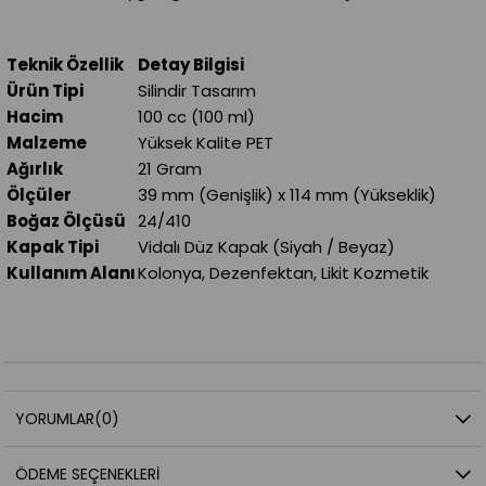
Teknik Özellik
Detay Bilgisi
Ürün Tipi
Silindir Tasarım
Hacim
100 cc (100 ml)
Malzeme
Yüksek Kalite PET
Ağırlık
21 Gram
Ölçüler
39 mm (Genişlik) x 114 mm (Yükseklik)
Boğaz Ölçüsü
24/410
Kapak Tipi
Vidalı Düz Kapak (Siyah / Beyaz)
Kullanım Alanı
Kolonya, Dezenfektan, Likit Kozmetik
YORUMLAR
(0)
ÖDEME SEÇENEKLERI