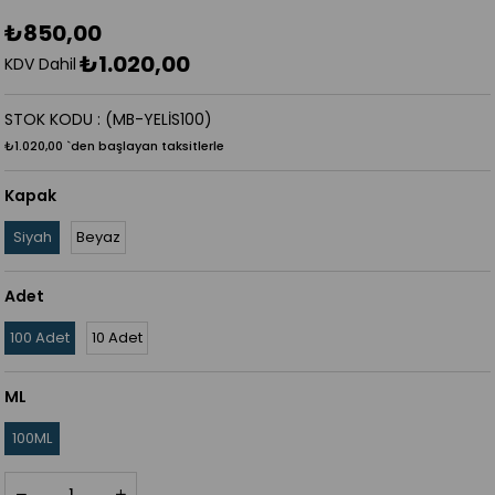
₺850,00
₺1.020,00
KDV Dahil
STOK KODU
(MB-YELİS100)
₺1.020,00
`den başlayan taksitlerle
Kapak
Siyah
Beyaz
Adet
100 Adet
10 Adet
ML
100ML