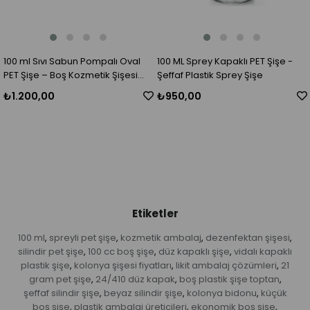
100 ml Sıvı Sabun Pompalı Oval
100 ML Sprey Kapaklı PET Şişe -
PET Şişe – Boş Kozmetik Şişesi
Şeffaf Plastik Sprey Şişe
Toptan
₺1.200,00
₺950,00
Etiketler
100 ml
spreyli pet şişe
kozmetik ambalaj
dezenfektan şişesi
,
,
,
,
silindir pet şişe
100 cc boş şişe
düz kapaklı şişe
vidalı kapaklı
,
,
,
plastik şişe
kolonya şişesi fiyatları
likit ambalaj çözümleri
21
,
,
,
gram pet şişe
24/410 düz kapak
boş plastik şişe toptan
,
,
,
şeffaf silindir şişe
beyaz silindir şişe
kolonya bidonu
küçük
,
,
,
boş şişe
plastik ambalaj üreticileri
ekonomik boş şişe
,
,
,