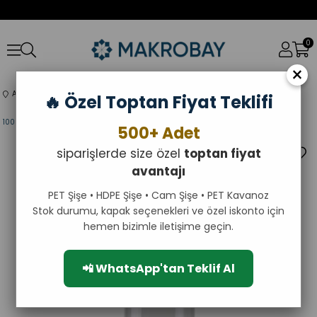
0
×
Anasayfa
Şişeler
ŞİŞELER
PET ŞİŞELER
🔥 Özel Toptan Fiyat Teklifi
100 ml Silindir PET Şişe – Siyah/Beyaz Düz Kapaklı Boş Şişe Toptan
500+ Adet
siparişlerde size özel
toptan fiyat
avantajı
PET Şişe • HDPE Şişe • Cam Şişe • PET Kavanoz
Stok durumu, kapak seçenekleri ve özel iskonto için
hemen bizimle iletişime geçin.
📲 WhatsApp'tan Teklif Al