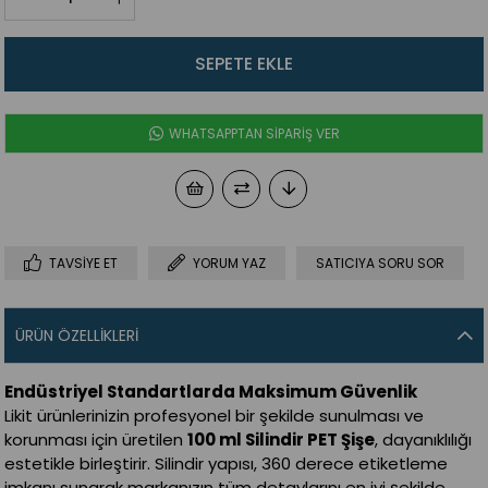
WHATSAPPTAN SİPARİŞ VER
TAVSIYE ET
YORUM YAZ
SATICIYA SORU SOR
ÜRÜN ÖZELLIKLERI
Endüstriyel Standartlarda Maksimum Güvenlik
Likit ürünlerinizin profesyonel bir şekilde sunulması ve
korunması için üretilen
100 ml Silindir PET Şişe
, dayanıklılığı
estetikle birleştirir. Silindir yapısı, 360 derece etiketleme
imkanı sunarak markanızın tüm detaylarını en iyi şekilde