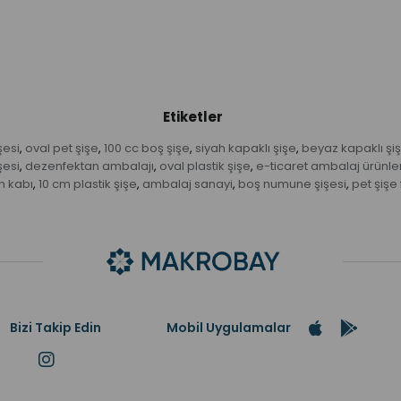
Etiketler
şesi
oval pet şişe
100 cc boş şişe
siyah kapaklı şişe
beyaz kapaklı şi
,
,
,
,
şesi
dezenfektan ambalajı
oval plastik şişe
e-ticaret ambalaj ürünler
,
,
,
n kabı
10 cm plastik şişe
ambalaj sanayi
boş numune şişesi
pet şişe 
,
,
,
,
Bizi Takip Edin
Mobil Uygulamalar