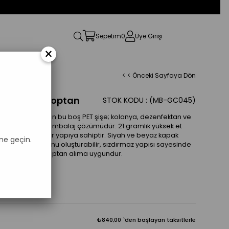
Sepetim
0
Üye Girişi
×
< < Önceki Sayfaya Dön
PET Şişe – Toptan
STOK KODU
(MB-GC045)
muyla dikkat çeken bu boş PET şişe; kolonya, dezenfektan ve
n profesyonel bir ambalaj çözümüdür. 21 gramlık yüksek et
n daha sağlam bir yapıya sahiptir. Siyah ve beyaz kapak
me geçin.
un kombinasyonu oluşturabilir, sızdırmaz yapısı sayesinde
ireysel hem de toptan alıma uygundur.
₺840,00
`den başlayan taksitlerle