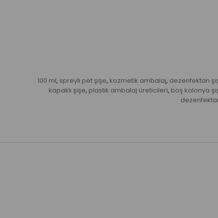
100 ml
spreyli pet şişe
kozmetik ambalaj
dezenfektan şi
,
,
,
kapaklı şişe
plastik ambalaj üreticileri
boş kolonya şi
,
,
dezenfekta