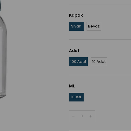
Kapak
Siyah
Beyaz
Adet
100 Adet
10 Adet
ML
100ML