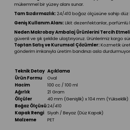
mükemmel bir yüzey alanı sunar.
Tam Sızdırmazlık:
24/410 boğaz ölçüsüne sahip düz k
Geniş Kullanım Alanı:
Likit dezenfektanlar, parfümlü 
Neden Makrobay Ambalaj Ürünlerini Tercih Etmeli
güvenli ve şık şekilde ulaştırıyoruz. Ürünlerimiz kargo s
Toptan Satış ve Kurumsal Çözümler:
Kozmetik üreti
gönderim imkanıyla üretim bandınızı asla durdurmuyor
Teknik Detay
Açıklama
Ürün Formu
Oval
Hacim
100 cc / 100 ml
Ağırlık
21 Gram
Ölçüler
40 mm (Genişlik) x 104 mm (Yükseklik)
Boğaz Ölçüsü
24/410
Kapak Rengi
Siyah / Beyaz (Düz Kapak)
Malzeme
PET