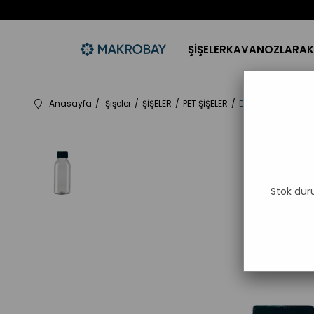
ŞİŞELER
KAVANOZLAR
AK
Anasayfa
Şişeler
ŞİŞELER
PET ŞİŞELER
Düz Kapaklı 100ml
Stok dur