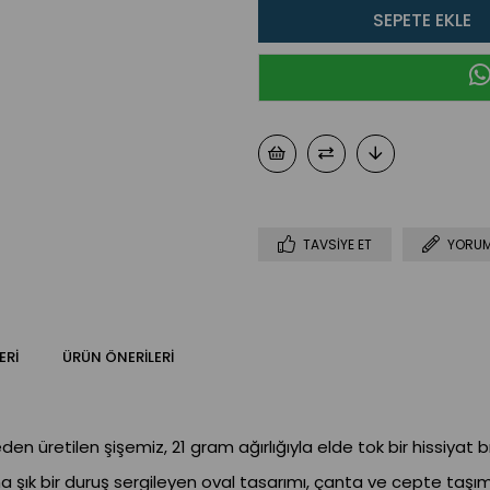
TAVSIYE ET
YORUM
ERI
ÜRÜN ÖNERILERI
den üretilen şişemiz, 21 gram ağırlığıyla elde tok bir hissiyat
şık bir duruş sergileyen oval tasarımı, çanta ve cepte taşımay