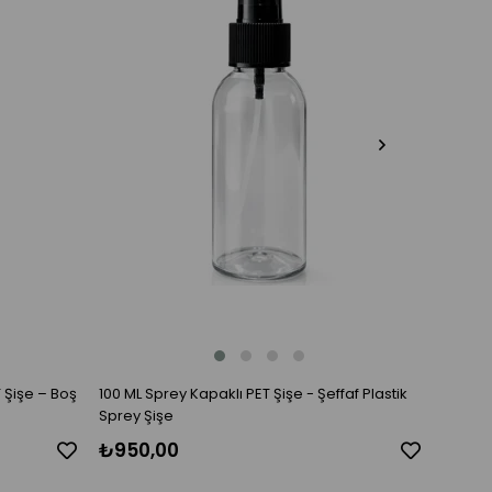
 Şişe – Boş
100 ML Sprey Kapaklı PET Şişe - Şeffaf Plastik
100 ml 
Sprey Şişe
Siyah/
₺950,00
₺750