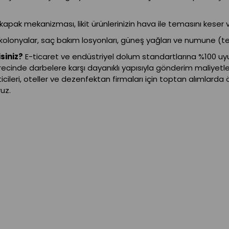
apak mekanizması, likit ürünlerinizin hava ile temasını kese
kolonyalar, saç bakım losyonları, güneş yağları ve numune (test
siniz?
E-ticaret ve endüstriyel dolum standartlarına %100 uyum
ürecinde darbelere karşı dayanıklı yapısıyla gönderim maliyetleri
cileri, oteller ve dezenfektan firmaları için toptan alımlarda ö
uz.