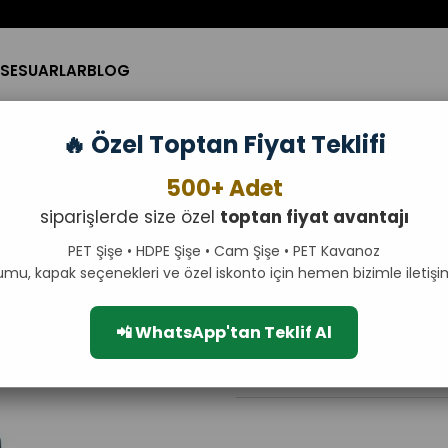
SESUARLAR
BLOG
🔥 Özel Toptan Fiyat Teklifi
 Boş PET Şişe – Toptan
500+ Adet
Düz Kapaklı 100ml Boş 
siparişlerde size özel
toptan fiyat avantajı
100 ml hacmi ve estetik oval for
tüm likit kozmetik ürünleriniz içi
PET Şişe • HDPE Şişe • Cam Şişe • PET Kavanoz
kalınlığı sayesinde rakiplerinde
umu, kapak seçenekleri ve özel iskonto için hemen bizimle iletişi
seçenekleriyle markanıza en uyg
güvenle kullanabilirsiniz. Hem b
₺700,00
📲 WhatsApp'tan Teklif Al
₺840,00
KDV Dahil