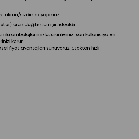
r ve akma/sızdırma yapmaz.
er) ürün dağıtımları için idealdir.
lu ambalajlarımızla, ürünlerinizi son kullanıcıya en
nizi korur.
zel fiyat avantajları sunuyoruz. Stoktan hızlı