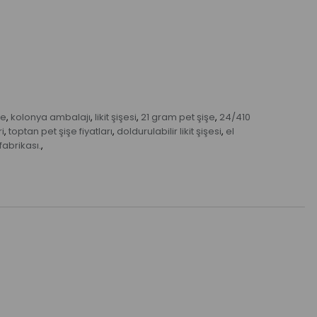
şe
kolonya ambalajı
likit şişesi
21 gram pet şişe
24/410
,
,
,
,
i
toptan pet şişe fiyatları
doldurulabilir likit şişesi
el
,
,
,
fabrikası.
,