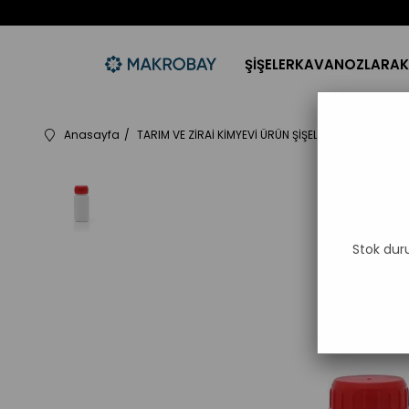
ŞİŞELER
KAVANOZLAR
AK
Anasayfa
TARIM VE ZİRAİ KİMYEVİ ÜRÜN ŞİŞELERİ
100ml HDPE 
Stok dur