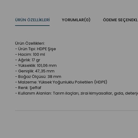
ÜRÜN ÖZELLIKLERI
YORUMLAR
(0)
ÖDEME SEÇENEKL
Ürün Özellikleri:
- Ürün Tipi: HDPE Şişe
- Hacim: 100 ml
- Ağırlık: 17 gr
- Yükseklik: 101,06 mm
- Genişlik: 47,35 mm
- Boğaz Ölçüsü: 38 mm
- Malzeme: Yüksek Yoğunluklu Polietilen (HDPE)
- Renk: Şeffaf
- Kullanım Alanları: Tarım ilaçları, zirai kimyasallar, gıda, deterj