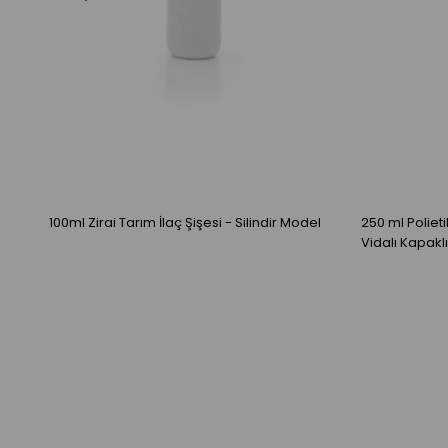
100ml Zirai Tarım İlaç Şişesi - Silindir Model
250 ml Poliet
Vidalı Kapakl