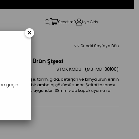
Sepetim
0
Üye Girişi
×
< < Önceki Sayfaya Dön
vi ve Zirai Ürün Şişesi
STOK KODU
(MB-MBT38100)
tilen 100ml şişe, tarım, gıda, deterjan ve kimya ürünlerinin
me geçin.
 için mükemmel bir ambalaj çözümü sunar. Şeffaf tasarımı
rde etkili kullanıma uygundur. 38mm vida kapak uyumu ile