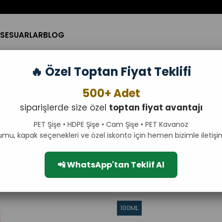
SESUARLAR
BLOG
🔥 Özel Toptan Fiyat Teklifi
Tarım Kimyevi ve Zirai Ürün Şişesi
500+ Adet
100ml HDPE Tarım Kimye
siparişlerde size özel
toptan fiyat avantajı
PET Şişe • HDPE Şişe • Cam Şişe • PET Kavanoz
Yüksek kalite HDPE malzemeden üre
umu, kapak seçenekleri ve özel iskonto için hemen bizimle iletişi
güvenli bir şekilde depolanması
ve dayanıklı yapısı ile her sektö
pratik kullanım sağlar.
📲 WhatsApp'tan Teklif Al
ML
100ML