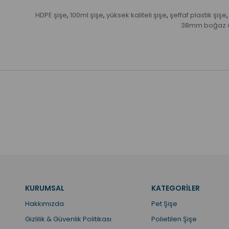
HDPE şişe
100ml şişe
yüksek kaliteli şişe
şeffaf plastik şişe
,
,
,
,
38mm boğaz 
KURUMSAL
KATEGORİLER
Hakkımızda
Pet Şişe
Gizlilik & Güvenlik Politikası
Polietilen Şişe