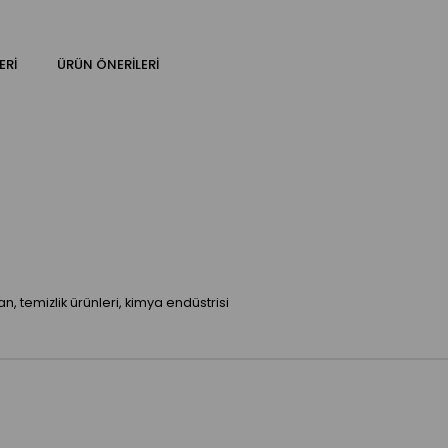
ERI
ÜRÜN ÖNERILERI
an, temizlik ürünleri, kimya endüstrisi