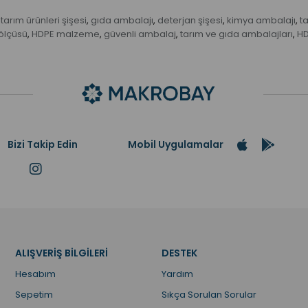
tarım ürünleri şişesi
gıda ambalajı
deterjan şişesi
kimya ambalajı
ta
,
,
,
,
ölçüsü
HDPE malzeme
güvenli ambalaj
tarım ve gıda ambalajları
HD
,
,
,
,
Bizi Takip Edin
Mobil Uygulamalar
ALIŞVERİŞ BİLGİLERİ
DESTEK
Hesabım
Yardım
Sepetim
Sıkça Sorulan Sorular