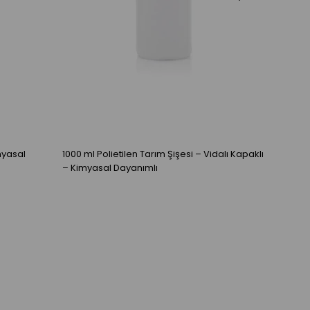
myasal
1000 ml Polietilen Tarım Şişesi – Vidalı Kapaklı
100ml H
– Kimyasal Dayanımlı