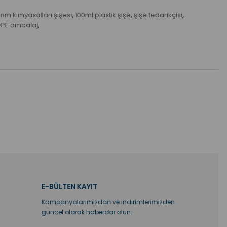
rım kimyasalları şişesi
100ml plastik şişe
şişe tedarikçisi
,
,
,
PE ambalaj
,
E-BÜLTEN KAYIT
Kampanyalarımızdan ve indirimlerimizden
güncel olarak haberdar olun.