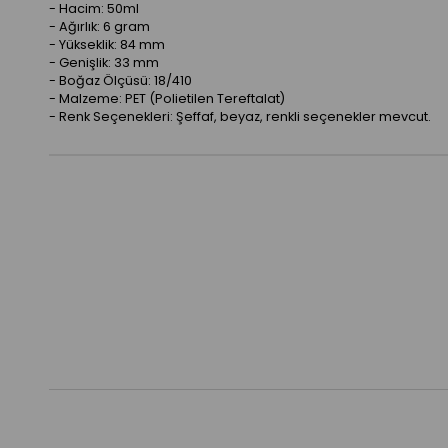
- Hacim: 50ml
- Ağırlık: 6 gram
- Yükseklik: 84 mm
- Genişlik: 33 mm
- Boğaz Ölçüsü: 18/410
- Malzeme: PET (Polietilen Tereftalat)
- Renk Seçenekleri: Şeffaf, beyaz, renkli seçenekler mevcut.