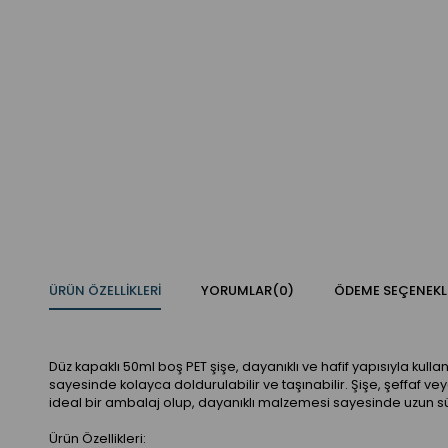
ÜRÜN ÖZELLIKLERI
YORUMLAR
(0)
ÖDEME SEÇENEKL
Düz kapaklı 50ml boş PET şişe, dayanıklı ve hafif yapısıyla kulla
sayesinde kolayca doldurulabilir ve taşınabilir. Şişe, şeffaf vey
ideal bir ambalaj olup, dayanıklı malzemesi sayesinde uzun sü
Ürün Özellikleri: