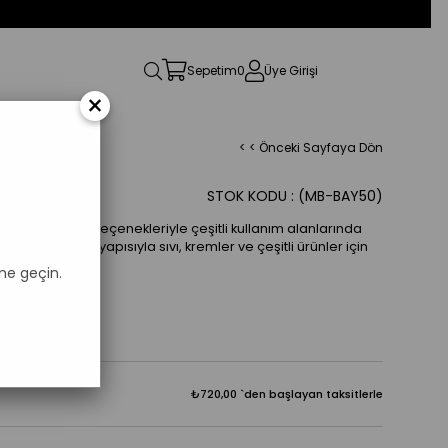
Sepetim
0
Üye Girişi
×
< < Önceki Sayfaya Dön
ET Şişe
STOK KODU
(MB-BAY50)
faf veya renkli seçenekleriyle çeşitli kullanım alanlarında
ığı ve sağlam yapısıyla sıvı, kremler ve çeşitli ürünler için
i.
me geçin.
₺720,00
`den başlayan taksitlerle