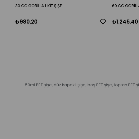
30 CC GORİLLA LİKİT ŞİŞE
60 CC GORİLLA
₺980,20
₺1.245,40
50ml PET şişe
düz kapaklı şişe
boş PET şişe
toptan PET ş
,
,
,