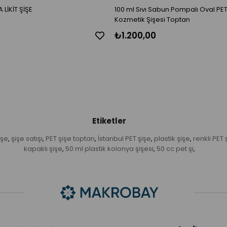
 LİKİT ŞİŞE
100 ml Sıvı Sabun Pompalı Oval PET
Kozmetik Şişesi Toptan
₺1.200,00
Etiketler
işe
şişe satışı
PET şişe toptan
İstanbul PET şişe
plastik şişe
renkli PET 
,
,
,
,
,
kapaklı şişe
50 ml plastik kolonya şişesi
50 cc pet şi
,
,
,