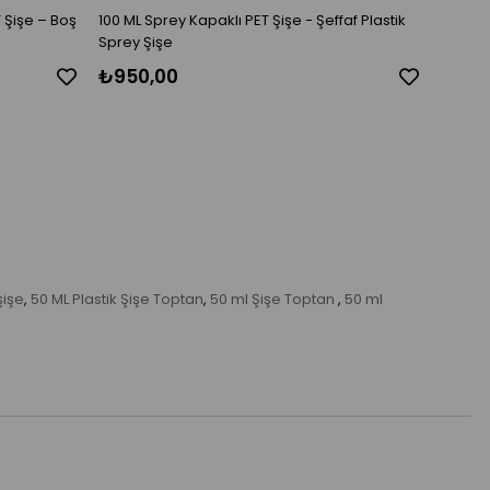
 Şişe – Boş
100 ML Sprey Kapaklı PET Şişe - Şeffaf Plastik
100 ml 
Sprey Şişe
Siyah/
₺950,00
₺750
şişe
50 ML Plastik Şişe Toptan
50 ml Şişe Toptan
50 ml
,
,
,