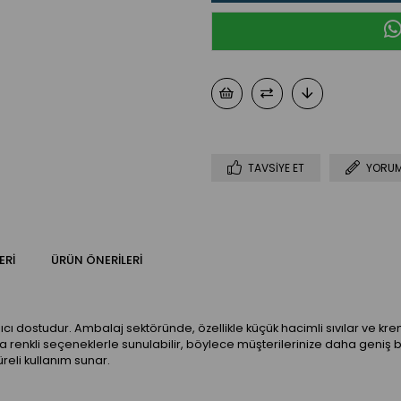
TAVSIYE ET
YORUM
ERI
ÜRÜN ÖNERILERI
nıcı dostudur. Ambalaj sektöründe, özellikle küçük hacimli sıvılar ve krem
a renkli seçeneklerle sunulabilir, böylece müşterilerinize daha geniş bir 
reli kullanım sunar.