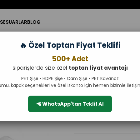
SESUARLAR
BLOG
🔥 Özel Toptan Fiyat Teklifi
Boş PET Şişe
500+ Adet
Düz Kapaklı 50ml Boş P
siparişlerde size özel
toptan fiyat avantajı
Düz kapaklı 50ml boş PET şişe, şef
ideal çözüm sunar. Kullanım kolayl
PET Şişe • HDPE Şişe • Cam Şişe • PET Kavanoz
mükemmel bir ambalaj seçeneğ
umu, kapak seçenekleri ve özel iskonto için hemen bizimle iletişi
₺600,00
₺720,00
KDV Dahil
📲 WhatsApp'tan Teklif Al