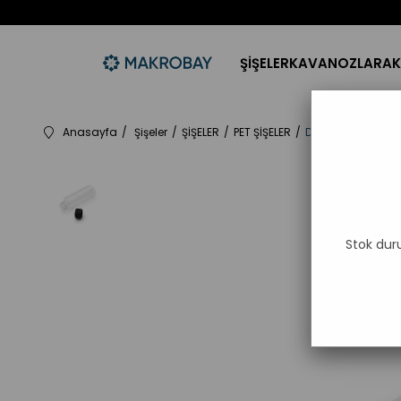
ŞİŞELER
KAVANOZLAR
AK
Anasayfa
Şişeler
ŞİŞELER
PET ŞİŞELER
Düz Kapaklı 50ml 
Stok dur